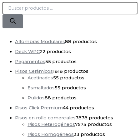
Alfombras Modulares
8
8 productos
Deck WPC
2
2 productos
Pegamentos
5
5 productos
Pisos Cerámicos
18
18 productos
Acetinados
5
5 productos
Esmaltados
5
5 productos
Pulidos
8
8 productos
Pisos Click Premium
4
4 productos
Pisos en rollo comerciales
78
78 productos
Pisos Heterogéneos
75
75 productos
Pisos Homogéneos
3
3 productos