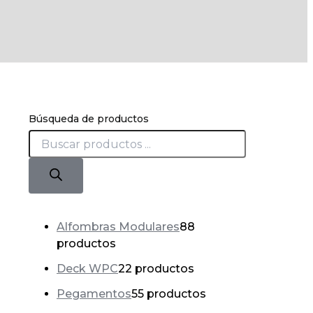
Búsqueda de productos
Alfombras Modulares
8
8
productos
Deck WPC
2
2 productos
Pegamentos
5
5 productos