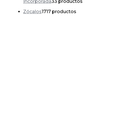
Incorporada
3
3 productos
Zócalos
17
17 productos