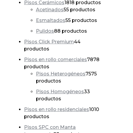
Pisos Cerámicos
18
18 productos
Acetinados
5
5 productos
Esmaltados
5
5 productos
Pulidos
8
8 productos
Pisos Click Premium
4
4
productos
Pisos en rollo comerciales
78
78
productos
Pisos Heterogéneos
75
75
productos
Pisos Homogéneos
3
3
productos
Pisos en rollo residenciales
10
10
productos
Pisos SPC con Manta